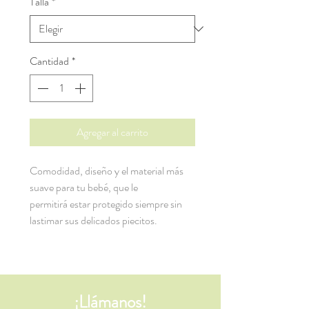
Talla
*
Cantidad
*
Agregar al carrito
Comodidad, diseño y el material más
suave para tu bebé, que le
permitirá estar protegido siempre sin
lastimar sus delicados piecitos.
¡Llámanos!