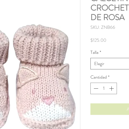
CROCHET 
DE ROSA
SKU: ZNB66
Precio
$125.00
Talla
*
Elegir
Cantidad
*
A