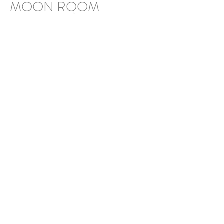
MOON ROOM
Av. Insurgentes 160, Col. Emiliano Zapata
Cuautla, Morelos
Tel.:
7351287833
pinkqueen_213@hotmail.com
Facebook: @moonroom
Anterior
Siguiente